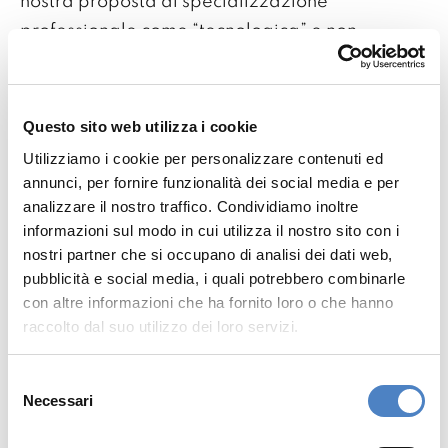
nostra proposta di specializzazione
professionale come “tecnologica” e non
soltanto tecnica. Crediamo sia oggi
indispensabile formare un capitale umano
capace non soltanto di applicare le giuste
Questo sito web utilizza i cookie
soluzioni ai particolari problemi, ma di
Utilizziamo i cookie per personalizzare contenuti ed
interpretare le sfide della contemporaneità con
annunci, per fornire funzionalità dei social media e per
consapevolezza e sguardo attento alla
analizzare il nostro traffico. Condividiamo inoltre
informazioni sul modo in cui utilizza il nostro sito con i
complessità e ai contesti.
nostri partner che si occupano di analisi dei dati web,
pubblicità e social media, i quali potrebbero combinarle
In che modo il Covid-
con altre informazioni che ha fornito loro o che hanno
19 ha fatto evolvere il
raccolto dal suo utilizzo dei loro servizi.
vostro modo di fare
Selezione
scuola? Che strumenti
Necessari
del
consenso