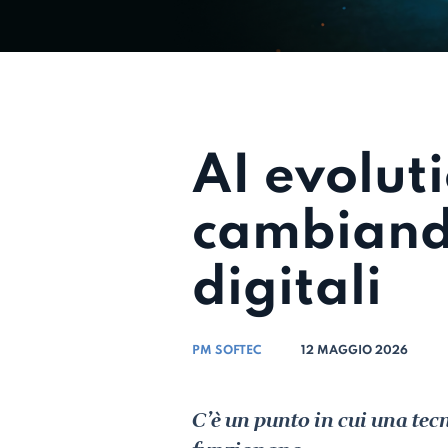
AI evolut
cambiando
digitali
PM SOFTEC
12 MAGGIO 2026
C’è un punto in cui una tecn