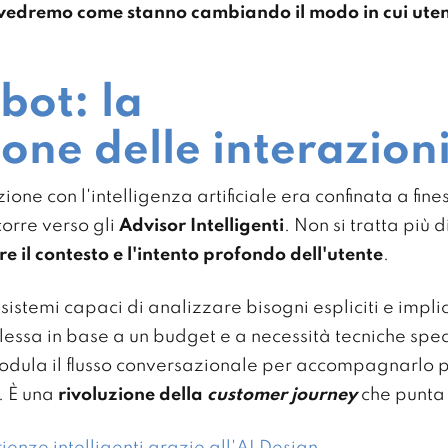
vedremo come stanno cambiando il modo in cui utent
tbot: la
one delle interazion
ione con l'intelligenza artificiale era confinata a fine
corre verso gli
Advisor Intelligenti
. Non si tratta più
 il contesto e l'intento profondo dell'utente
.
istemi capaci di analizzare bisogni espliciti e impli
ssa in base a un budget e a necessità tecniche specifi
 modula il flusso conversazionale per accompagnarlo
a. È una
rivoluzione della
customer journey
che punta
enze intelligenti grazie all'AI Design
.