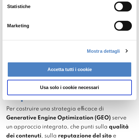
Statistiche
parole chiave, il traffico organico e CTR
(Click-Trough-Rate).
Marketing
GEO
: valuta la visibilità del brand nelle
risposte AI, le citazioni, le menzioni nei
risultati generati dall'AI e la presenza
Mostra dettagli
sostenuta su piattaforme AI-driven.
Guida pratica alla
Accetta tutti i cookie
GEO: come
Usa solo i cookie necessari
implementarla
Per costruire una strategia efficace di
Generative Engine Optimization (GEO)
serve
un approccio integrato, che punti sulla
qualità
dei contenuti
, sulla
reputazione del sito
e