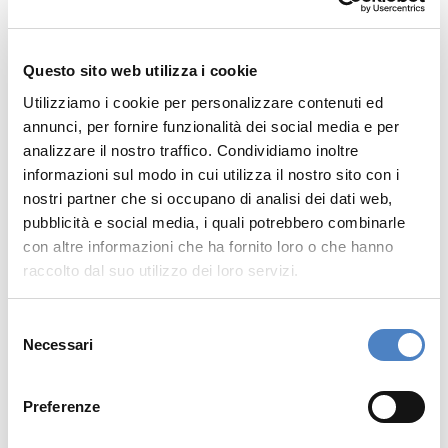
nell'interfaccia dell'AI, senza necessità di
cliccare su un link esterno.
Questo sito web utilizza i cookie
3. Segnali di valore
Utilizziamo i cookie per personalizzare contenuti ed
annunci, per fornire funzionalità dei social media e per
SEO
: si basa principalmente su keyword,
analizzare il nostro traffico. Condividiamo inoltre
meta tag, backlink di qualità e una buona
informazioni sul modo in cui utilizza il nostro sito con i
performance tecnica del sito.
nostri partner che si occupano di analisi dei dati web,
pubblicità e social media, i quali potrebbero combinarle
GEO
: dà maggiore importanza alla
con altre informazioni che ha fornito loro o che hanno
chiarezza dei contenuti, alla struttura
raccolto dal suo utilizzo dei loro servizi.
organizzata, all'uso di dati strutturati e
schema markup, e alla rilevanza tematica.
Selezione
Necessari
del
3. Metriche di successo
consenso
Preferenze
SEO
: misura il successo attraverso
metriche come il posizionamento per