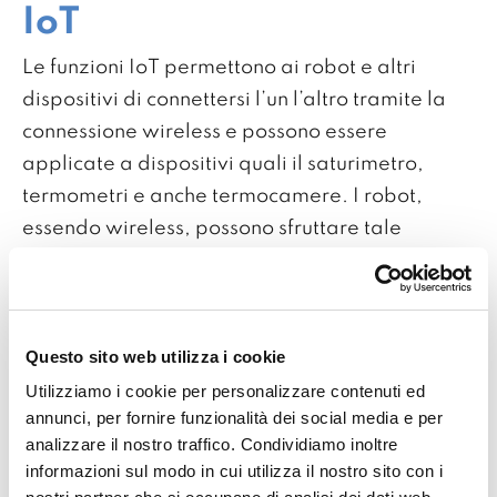
IoT
Le funzioni IoT permettono ai robot e altri
dispositivi di connettersi l’un l’altro tramite la
connessione wireless e possono essere
applicate a dispositivi quali il saturimetro,
termometri e anche termocamere. I robot,
essendo wireless, possono sfruttare tale
tecnologia e, avendola integrata, possono
custodire i dati in modo sicuro. Il nostro partner,
Conserto, in collaborazione con Spin’R, ha
Questo sito web utilizza i cookie
sviluppato per Pepper delle soluzioni IoT per le
case di riposo francesi. Pepper permette agli
Utilizziamo i cookie per personalizzare contenuti ed
annunci, per fornire funzionalità dei social media e per
ospiti di avere un consulto medico in qualunque
analizzare il nostro traffico. Condividiamo inoltre
momento della giornata e mandare una
informazioni sul modo in cui utilizza il nostro sito con i
richiesta d'intervento al pronto soccorso e al