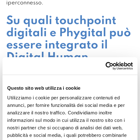
iperconnesso.
Su quali touchpoint
digitali e Phygital può
essere integrato il
Digital Human
Chatbot?
La soluzione è omnicanale e può essere
Questo sito web utilizza i cookie
utilizzata su tutti i canali digitali web con il
Utilizziamo i cookie per personalizzare contenuti ed
nostro widget chatbot nativo, integrato sulle
annunci, per fornire funzionalità dei social media e per
piattaforme di social messaging e utilizzato,
analizzare il nostro traffico. Condividiamo inoltre
con un layout già pronto, su totem con monitor
informazioni sul modo in cui utilizza il nostro sito con i
nostri partner che si occupano di analisi dei dati web,
touch.
pubblicità e social media, i quali potrebbero combinarle