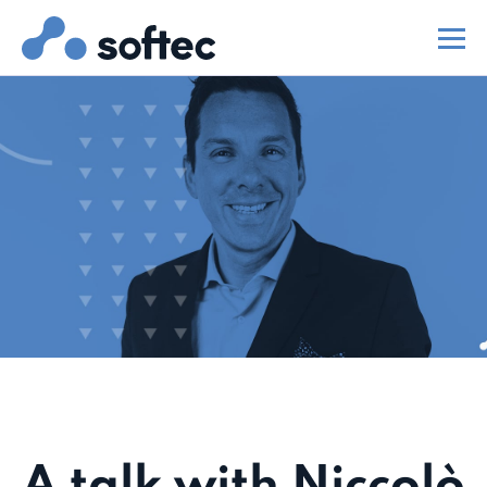
A talk with Niccolò