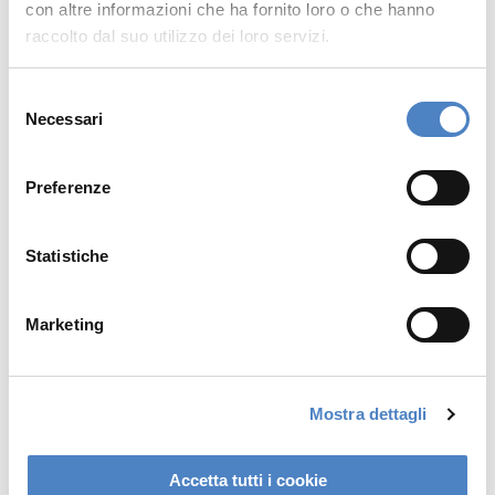
con altre informazioni che ha fornito loro o che hanno
raccolto dal suo utilizzo dei loro servizi.
Selezione
Necessari
del
consenso
Preferenze
Statistiche
Marketing
Quali sono le
Mostra dettagli
principali applicazioni
dei Digital Human in
Accetta tutti i cookie