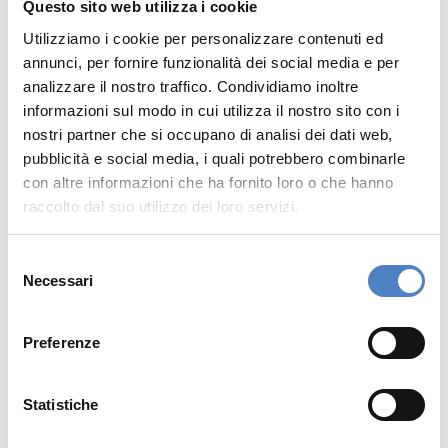
Questo sito web utilizza i cookie
persona che utilizza un prodotto. Da questo
Utilizziamo i cookie per personalizzare contenuti ed
punto di vista
un’App Home
è una possibilità
annunci, per fornire funzionalità dei social media e per
eccezionale per superare questi limiti e
analizzare il nostro traffico. Condividiamo inoltre
avvicinarci a tutti i nostri utilizzator
i. L’altro
informazioni sul modo in cui utilizza il nostro sito con i
grande vantaggio infine è rappresentato dal
nostri partner che si occupano di analisi dei dati web,
pubblicità e social media, i quali potrebbero combinarle
fatto che il consumatore acquisisce nuove
con altre informazioni che ha fornito loro o che hanno
funzionalità della macchina stessa e riesce a
raccolto dal suo utilizzo dei loro servizi.
migliorare le prestazioni della propria
macchina
attraverso un click e magari da
Selezione
remoto.
Necessari
del
consenso
Preferenze
Statistiche