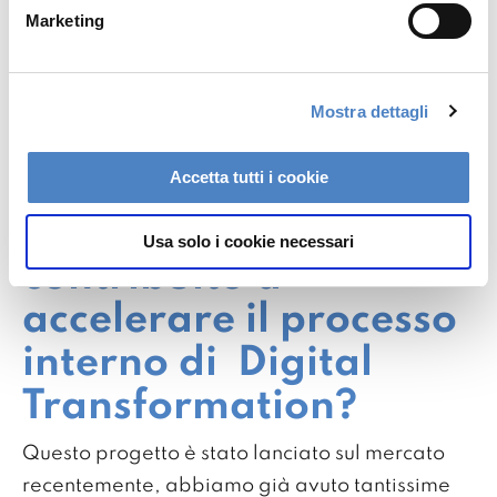
Marketing
Mostra dettagli
Accetta tutti i cookie
Come e in che misura
questo progetto ha
Usa solo i cookie necessari
contribuito a
accelerare il processo
interno di Digital
Transformation?
Questo progetto è stato lanciato sul mercato
recentemente, abbiamo già avuto tantissime