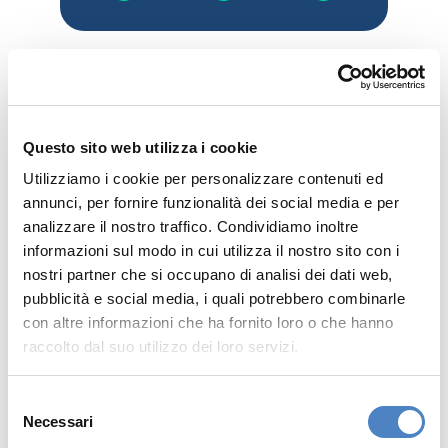
Ogni principio WCAG si articola in
12 linee
guida specifiche
, suddivise in
criteri di successo
che aiutano gli sviluppatori web a creare
Questo sito web utilizza i cookie
contenuti accessibili. Esistono
tre livelli di
Utilizziamo i cookie per personalizzare contenuti ed
conformità
:
annunci, per fornire funzionalità dei social media e per
analizzare il nostro traffico. Condividiamo inoltre
informazioni sul modo in cui utilizza il nostro sito con i
Livello A
: garantisce un accesso
base
ai
nostri partner che si occupano di analisi dei dati web,
contenuti web per le persone con
pubblicità e social media, i quali potrebbero combinarle
disabilità.
con altre informazioni che ha fornito loro o che hanno
Livello AA
: rappresenta un livello di
raccolto dal suo utilizzo dei loro servizi.
conformità
intermedio
, che migliora
l’accessibilità e offre una fruizione più
Selezione
Necessari
del
agevole.