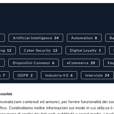
5
Artificial Intelligence
34
Automation
8
Ba
ing
12
Cyber Security
12
Digital Loyalty
1
5
Dispositivi Connessi
6
eCommerce
20
Emp
n
7
GDPR
2
Industria 4.0
6
Interviste
24
Lead generation
1
MyAv
1
Omnichannel Retail
6
 cookie
Robotics
18
SEO
15
User Experience
57
rsonalizzare contenuti ed annunci, per fornire funzionalità dei so
ffico. Condividiamo inoltre informazioni sul modo in cui utilizza il 
 occupano di analisi dei dati web, pubblicità e social media, i qual