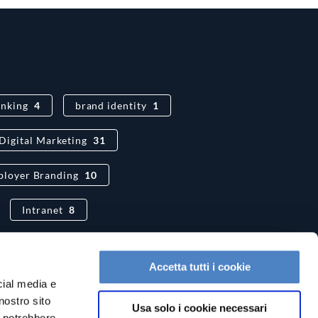
nking
4
brand identity
1
Digital Marketing
31
loyer Branding
10
Intranet
8
3
Pepper
9
Accetta tutti i cookie
cial media e
nostro sito
Usa solo i cookie necessari
i potrebbero