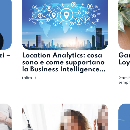
zi –
Location Analytics: cosa
Gam
sono e come supportano
Loy
la Business Intelligence
nel Retail
(altro…)...
Gamifi
a
sempre