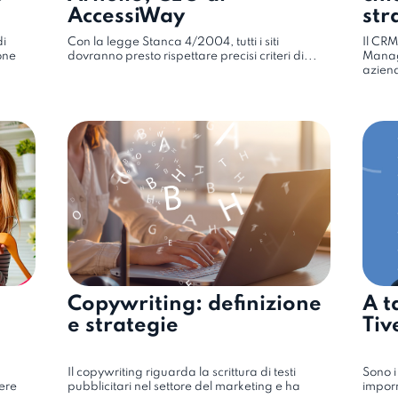
AccessiWay
str
di
Con la legge Stanca 4/2004, tutti i siti
Il CRM
one
dovranno presto rispettare precisi criteri di...
Manag
aziend
Copywriting: definizione
A t
e strategie
Tiv
Il copywriting riguarda la scrittura di testi
Sono i
sere
pubblicitari nel settore del marketing e ha
imporr