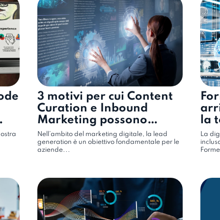
Code
3 motivi per cui Content
For
Curation e Inbound
arr
Marketing possono
la 
nte
migliorare la lead
olo
nostra
Nell’ambito del marketing digitale, la lead
La dig
generation
generation è un obiettivo fondamentale per le
inclus
aziende...
Forme