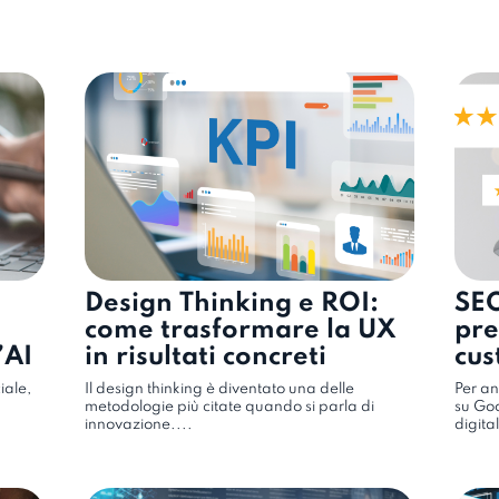
Design Thinking e ROI:
SE
come trasformare la UX
pre
’AI
in risultati concreti
cus
om
ciale,
Il design thinking è diventato una delle
Per an
metodologie più citate quando si parla di
su Goo
innovazione....
digital