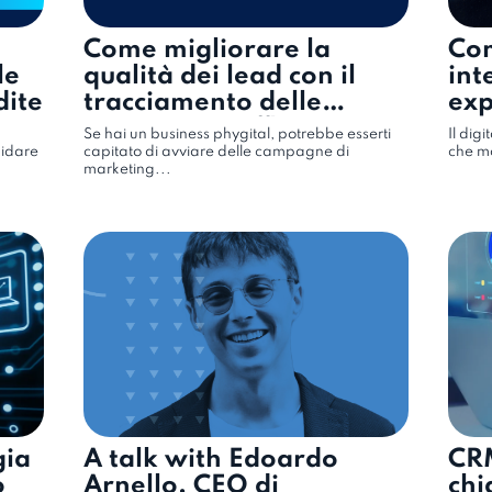
Come migliorare la
Com
le
qualità dei lead con il
int
dite
tracciamento delle
exp
conversioni offline
Se hai un business phygital, potrebbe esserti
Il digi
uidare
capitato di avviare delle campagne di
che mo
marketing...
gia
A talk with Edoardo
CRM
o
Arnello, CEO di
chi