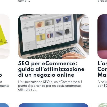
come...
proces
SEO per eCommerce:
L’a
guida all’ottimizzazione
Con
o
di un negozio online
Mar
un
L’ottimizzazione SEO di un eCommerce è il
A caus
tamente
punto di partenza per un posizionamento
per il
ottimale sui...