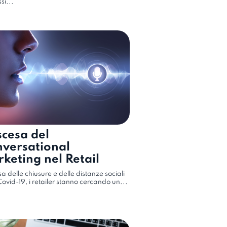
si...
scesa del
versational
keting nel Retail
a delle chiusure e delle distanze sociali
 Covid-19, i retailer stanno cercando un...