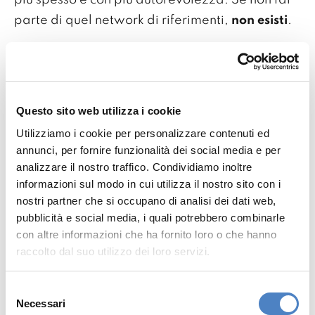
più spesso e con più autorevolezza. Se non fai
parte di quel network di riferimenti,
non esisti
.
Search Everywhere
Optimization: le
nuove regole della
Questo sito web utilizza i cookie
Utilizziamo i cookie per personalizzare contenuti ed
SEO
annunci, per fornire funzionalità dei social media e per
analizzare il nostro traffico. Condividiamo inoltre
Parlare di
Search Everywhere Optimization
informazioni sul modo in cui utilizza il nostro sito con i
(SEO 2.0)
non significa decretare la morte della
nostri partner che si occupano di analisi dei dati web,
SEO, ma la sua naturale evoluzione.
pubblicità e social media, i quali potrebbero combinarle
Non si tratta più solo di scalare Google, ma di
con altre informazioni che ha fornito loro o che hanno
raccolto dal suo utilizzo dei loro servizi.
presidiare i punti in cui nascono e si
consolidano le decisioni
. È un’estensione della
Selezione
SEO che va oltre il motore di ricerca classico
Necessari
del