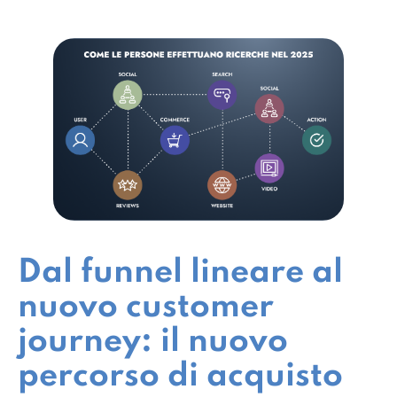
Dal funnel lineare al
nuovo customer
journey: il nuovo
percorso di acquisto