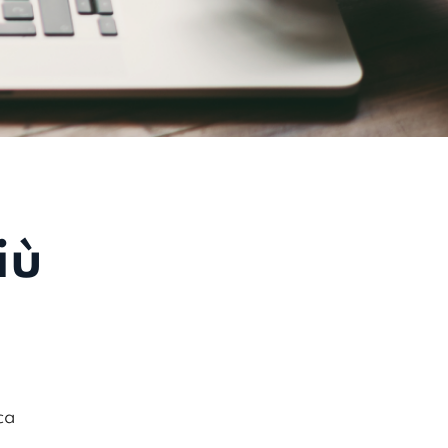
iù
ca