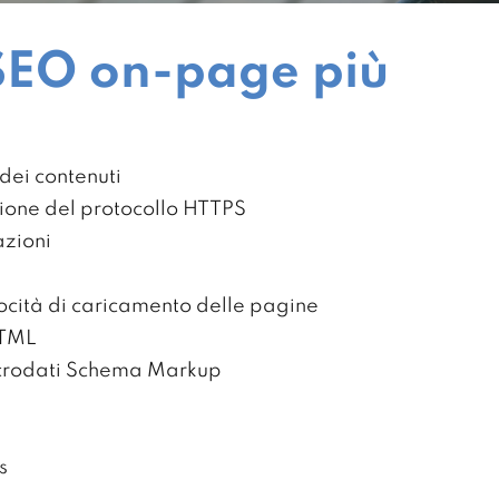
i SEO on-page più
dei contenuti
zione del protocollo HTTPS
azioni
locità di caricamento delle pagine
HTML
crodati Schema Markup
s