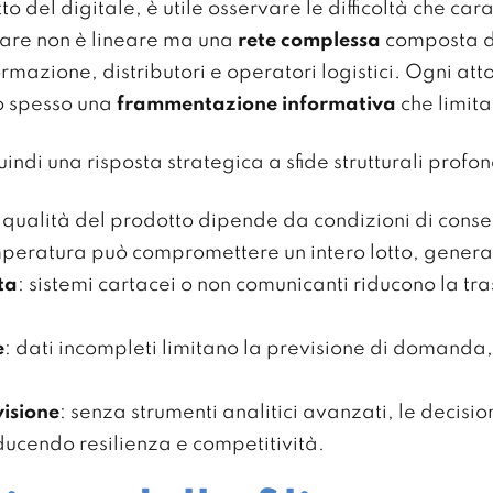
 del digitale, è utile osservare le difficoltà che ca
ntare non è lineare ma una
rete complessa
composta da
ormazione, distributori e operatori logistici. Ogni atto
o spesso
una
frammentazione
informativa
che limita
indi una risposta strategica a sfide strutturali profo
a qualità del prodotto dipende da condizioni di cons
mperatura può compromettere un intero lotto, generan
ta
: sistemi cartacei o non comunicanti riducono la tr
e
: dati incompleti limitano la previsione di domanda, sc
visione
: senza strumenti analitici avanzati, le decisio
iducendo resilienza e competitività.