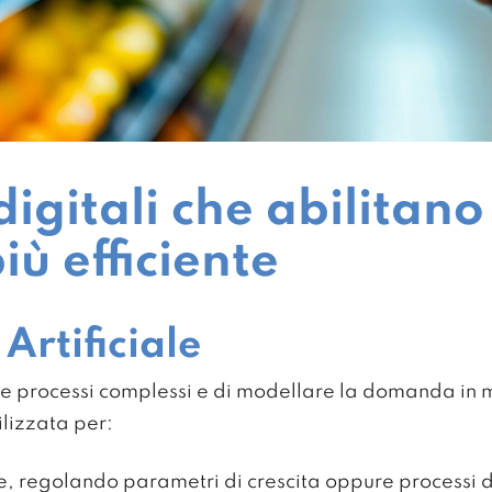
igitali che abilitano
iù efficiente
 Artificiale
e processi complessi e di modellare la domanda in m
ilizzata per:
e, regolando parametri di crescita oppure processi d