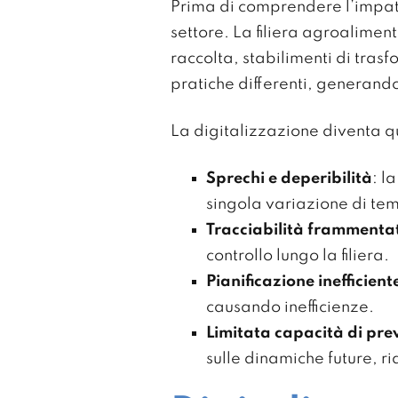
Prima di comprendere l’impatto
settore. La filiera agroalime
raccolta, stabilimenti di trasf
pratiche differenti, generand
La digitalizzazione diventa qu
Sprechi e deperibilità
: l
singola variazione di te
Tracciabilità frammenta
controllo lungo la filiera.
Pianificazione inefficient
causando inefficienze.
Limitata capacità di pre
sulle dinamiche future, r