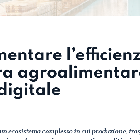
ntare l’efficien
iera agroalimentar
digitale
è un ecosistema complesso in cui produzione, tr