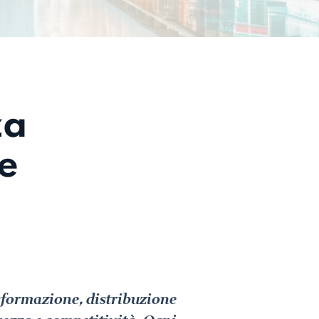
za
e
asformazione, distribuzione