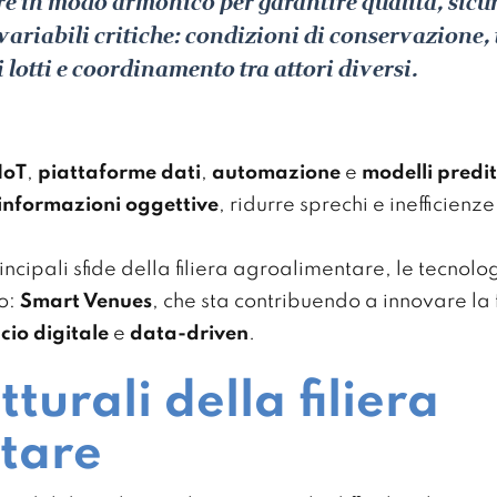
e in modo armonico per garantire qualità, sicur
variabili critiche: condizioni di conservazione, 
i lotti e coordinamento tra attori diversi.
IoT
,
piattaforme dati
,
automazione
e
modelli predit
 informazioni oggettive
, ridurre sprechi e inefficienz
ncipali sfide della filiera agroalimentare, le tecnolo
to:
Smart Venues
, che sta contribuendo a innovare la
cio digitale
e
data-driven
.
tturali della filiera
tare