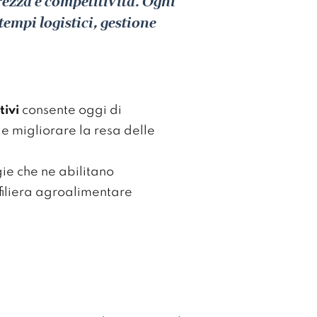
ezza e competitività. Ogni
tempi logistici, gestione
tivi
consente oggi di
e e migliorare la resa delle
gie che ne abilitano
 filiera agroalimentare