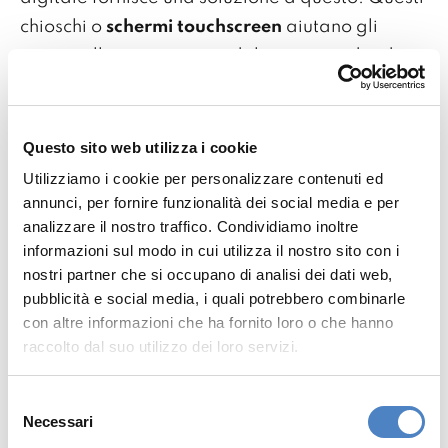
chioschi o
schermi touchscreen
aiutano gli
utenti nella navigazione del sito, estendendosi
oltre il classico ma spesso troppo semplice "sei
qui" fornendo una mappa digitale
approfondita.
Questo sito web utilizza i cookie
Utilizziamo i cookie per personalizzare contenuti ed
Le soluzioni di
orientamento digitale
sono
annunci, per fornire funzionalità dei social media e per
fondamentali per migliorare la soddisfazione
analizzare il nostro traffico. Condividiamo inoltre
informazioni sul modo in cui utilizza il nostro sito con i
dei clienti e possono essere utilizzate in vari
nostri partner che si occupano di analisi dei dati web,
luoghi, ad esempio fornendo un percorso verso
pubblicità e social media, i quali potrebbero combinarle
l'edificio corretto nel campus o un punto di
con altre informazioni che ha fornito loro o che hanno
consegna in un grande
magazzino
. Con un
raccolto dal suo utilizzo dei loro servizi.
chiosco o uno schermo di orientamento digitale,
gli utenti possono selezionare la
destinazione
Selezione
Necessari
del
desiderata e gli verrà presentato un percorso