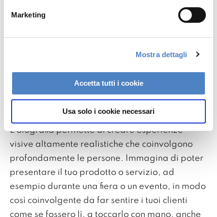
L'olografia immersiva offre una serie di
Marketing
vantaggi significativi
per la lead generation,
soprattutto in un contesto phygital, dove
l'interazione tra mondo fisico e digitale è
Mostra dettagli
fondamentale. Ecco come questa tecnologia
può fare la differenza:
Accetta tutti i cookie
Coinvolgimento emotivo
Usa solo i cookie necessari
L'olografia permette di creare esperienze
visive altamente realistiche che coinvolgono
profondamente le persone. Immagina di poter
presentare il tuo prodotto o servizio, ad
esempio durante una fiera o un evento, in modo
così coinvolgente da far sentire i tuoi clienti
come se fossero lì, a toccarlo con mano, anche