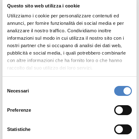
L'olografia immersiva è una di quelle
Questo sito web utilizza i cookie
tecnologie che fanno davvero la differenza
Utilizziamo i cookie per personalizzare contenuti ed
annunci, per fornire funzionalità dei social media e per
quando si tratta di
catturare l'attenzione
e
analizzare il nostro traffico. Condividiamo inoltre
lasciare un ricordo duraturo.
informazioni sul modo in cui utilizza il nostro sito con i
nostri partner che si occupano di analisi dei dati web,
Nel contesto della lead generation, offre
pubblicità e social media, i quali potrebbero combinarle
un’opportunità unica di
creare un forte impatto
con altre informazioni che ha fornito loro o che hanno
emotivo
, sfruttando la capacità di coinvolgere i
raccolto dal suo utilizzo dei loro servizi.
sensi e di trasportare gli utenti in ambienti
Selezione
virtuali altamente realistici.
Necessari
del
consenso
Se vuoi sapere in dettaglio cos’è l’olografia e
Preferenze
come integrarla nella tua azienda, leggi
l’articolo “
Olografia: come funziona e come
applicarla al tuo business
”.
Statistiche