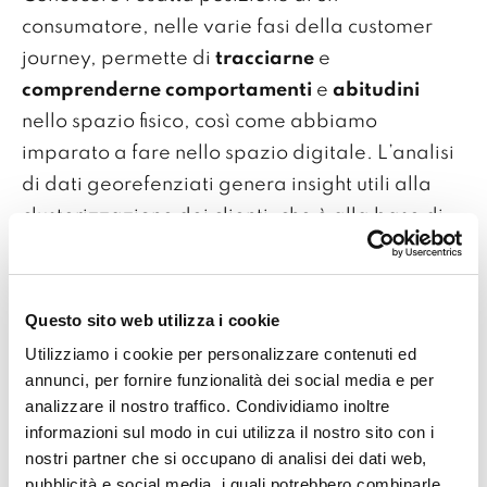
consumatore, nelle varie fasi della customer
journey, permette di
tracciarne
e
comprenderne
comportamenti
e
abitudini
nello spazio fisico, così come abbiamo
imparato a fare nello spazio digitale. L’analisi
di dati georefenziati genera insight utili alla
clusterizzazione dei clienti, che è alla base di
azioni di business sempre più precise.
Il
clustering
è una tecnica analitica che
Questo sito web utilizza i cookie
permette di segmentare i clienti in modo
Utilizziamo i cookie per personalizzare contenuti ed
pertinente, a partire dalla loro posizione e
annunci, per fornire funzionalità dei social media e per
vicinanza geografica.
analizzare il nostro traffico. Condividiamo inoltre
informazioni sul modo in cui utilizza il nostro sito con i
nostri partner che si occupano di analisi dei dati web,
pubblicità e social media, i quali potrebbero combinarle