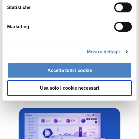
l'efficienza
operativa e consente di acquisire
Statistiche
informazioni dettagliate sui dati consolidati su
più punti di contatto.
Marketing
Ciò rende anche molto più facile entrare in
nuovi mercati, espandersi a
nuovi canali
e
Mostra dettagli
integrare tecnologie emergenti, come i
portafogli mobili
, che aiutano a scalare le
Accetta tutti i cookie
attività, indipendentemente dal canale o dalla
regione.
Usa solo i cookie necessari