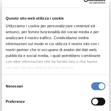
componenti
dell'Unified Commerce
Questo sito web utilizza i cookie
Ci sono
quattro componenti chiave
attraverso
Utilizziamo i cookie per personalizzare contenuti ed
le quali il
commercio unificato
può raggiungere
annunci, per fornire funzionalità dei social media e per
i suoi obiettivi di business:
analizzare il nostro traffico. Condividiamo inoltre
informazioni sul modo in cui utilizza il nostro sito con i
nostri partner che si occupano di analisi dei dati web,
Sistemi
pubblicità e social media, i quali potrebbero combinarle
con altre informazioni che ha fornito loro o che hanno
Poiché il commercio unificato integra tutti i
raccolto dal suo utilizzo dei loro servizi.
sistemi rivolti al cliente e di back-end tramite
una
piattaforma centralizzata
, l'intera
Selezione
operazione è basata su una solida base che
Necessari
del
può adattarsi e scalare in base alle esigenze
consenso
delle
aziende
. Ciò riduce il tempo e le risorse
Preferenze
dedicate alla gestione di più fornitori, migliora