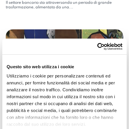
Il settore bancario sta attraversando un periodo di grande
trasformazione, alimentato da una...
Questo sito web utilizza i cookie
Utilizziamo i cookie per personalizzare contenuti ed
annunci, per fornire funzionalità dei social media e per
analizzare il nostro traffico. Condividiamo inoltre
informazioni sul modo in cui utilizza il nostro sito con i
nostri partner che si occupano di analisi dei dati web,
Rivoluzione phygital nel settore
pubblicità e social media, i quali potrebbero combinarle
culturale: i casi E-Migranti e
con altre informazioni che ha fornito loro o che hanno
Picasso
raccolto dal suo utilizzo dei loro servizi.