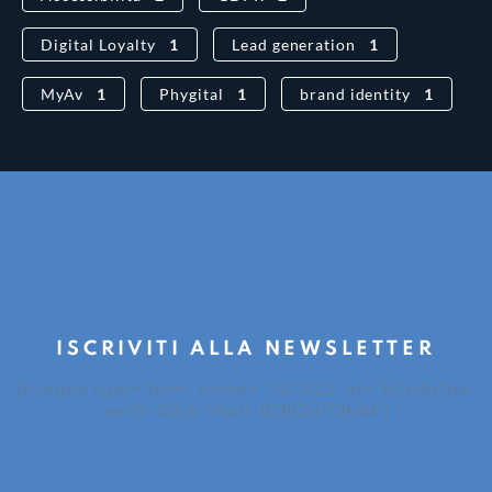
Digital Loyalty
1
Lead generation
1
MyAv
1
Phygital
1
brand identity
1
ISCRIVITI ALLA NEWSLETTER
[hubspot type="form" portal="7472122" id="b0b4a7ae-
ee92-4356-96a0-81382d712b44"]