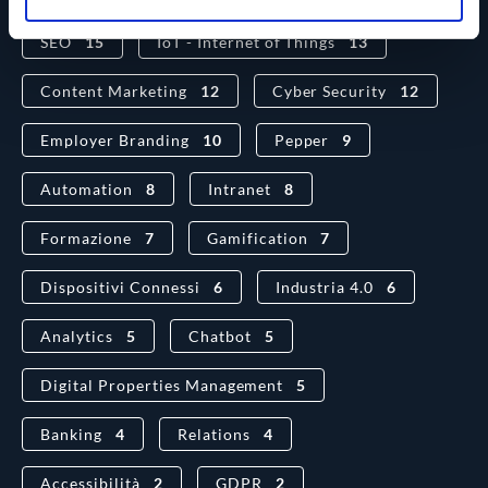
SEO
15
IoT - Internet of Things
13
Content Marketing
12
Cyber Security
12
Employer Branding
10
Pepper
9
Automation
8
Intranet
8
Formazione
7
Gamification
7
Dispositivi Connessi
6
Industria 4.0
6
Analytics
5
Chatbot
5
Digital Properties Management
5
Banking
4
Relations
4
Accessibilità
2
GDPR
2