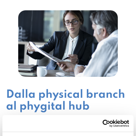
Dalla physical branch
al phygital hub
Quale sarà, quindi, il destino delle filiali? In
linea con il modello
Hub&Spoke
(che distingue