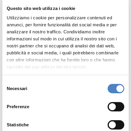
filiali minori e filiali capofila), le filiali più piccole
Questo sito web utilizza i cookie
e meno significative verranno
Utilizziamo i cookie per personalizzare contenuti ed
progressivamente chiuse, le altre dovranno
annunci, per fornire funzionalità dei social media e per
trasformarsi in
nuovi spazi ibridi
, in cui la
analizzare il nostro traffico. Condividiamo inoltre
dimensione fisica
e quella
digitale
si
informazioni sul modo in cui utilizza il nostro sito con i
incontrano.
nostri partner che si occupano di analisi dei dati web,
pubblicità e social media, i quali potrebbero combinarle
Queste nuove filiali, che diventano un
con altre informazioni che ha fornito loro o che hanno
raccolto dal suo utilizzo dei loro servizi.
touchpoint chiave
all’interno dell’
ecosistema
multicanale
della banca, si presentano come
Selezione
store multifunzionali
, in cui ci si può rilassare, si
Necessari
del
può leggere e lavorare, utilizzando la
consenso
connessione wifi gratuita
, si può bere un caffè,
Preferenze
fare acquisti, assistere a un evento o uno
spettacolo. Inoltre, si potranno scoprire, in
Statistiche
modo personalizzato e innovativo, i servizi