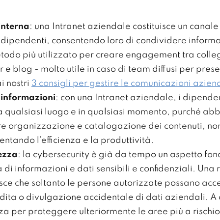
interna
: una Intranet aziendale costituisce un canale
 dipendenti, consentendo loro di condividere inform
metodo più utilizzato per creare engagement tra colle
 e blog - molto utile in caso di team diffusi per pres
i nostri
3 consigli per gestire le comunicazioni aziend
e informazioni
: con una Intranet aziendale, i dipend
a qualsiasi luogo e in qualsiasi momento, purché ab
re organizzazione e catalogazione dei contenuti, non 
ntando l’efficienza e la produttività.
ezza
: la cybersecurity è già da tempo un aspetto fo
 di informazioni e dati sensibili e confidenziali. Una 
sce che soltanto le persone autorizzate possano acc
rdita o divulgazione accidentale di dati aziendali. A 
zza per proteggere ulteriormente le aree più a rischio