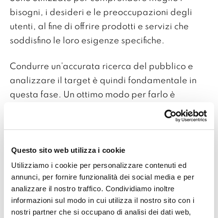
bisogni, i desideri e le preoccupazioni degli
utenti, al fine di offrire prodotti e servizi che
soddisfino le loro esigenze specifiche.
Condurre un’accurata ricerca del pubblico e
analizzare il target è quindi fondamentale in
questa fase. Un ottimo modo per farlo è
richiedere feedback attraverso questionari,
interviste e sondaggi. Questo aiuterà a
profilare le Buyer Personas e ad analizzarne
Questo sito web utilizza i cookie
caratteristiche, interessi e motivazioni.
Utilizziamo i cookie per personalizzare contenuti ed
annunci, per fornire funzionalità dei social media e per
Conosci e analizza i comportamenti della tua
analizzare il nostro traffico. Condividiamo inoltre
audience grazie ai
Web Analytics
informazioni sul modo in cui utilizza il nostro sito con i
nostri partner che si occupano di analisi dei dati web,