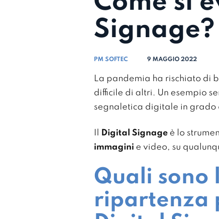
Come si ev
Signage?
PM SOFTEC
9 MAGGIO 2022
La pandemia ha rischiato di bl
difficile di altri. Un esempio
segnaletica digitale in grado
Il
Digital Signage
è lo strumen
immagini
e video, su qualunq
Quali sono l
ripartenza 