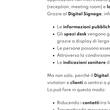
(reception, meeting room) e
l
Grazie al
Digital Signage
, in
Le
informazioni pubblic
Gli
spazi desk
vengono ges
grazie a display di larg
Le persone possono essere
Attraverso la condivision
Le
indicazioni sanitare
da
Ma non solo, perché il
Digital
visitatori e
clienti
a sentirsi a 
Lo può fare in questo modo:
Riducendo i
contatti
tra 