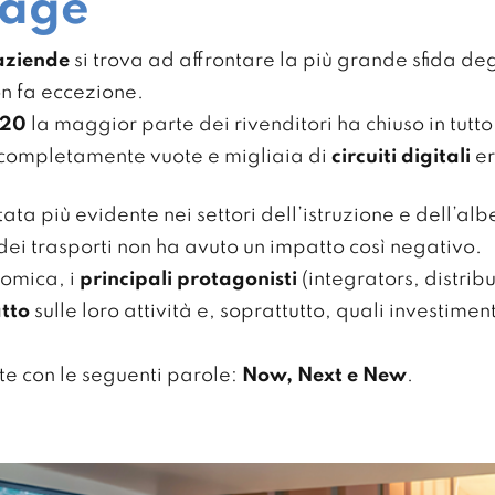
nage
aziende
si trova ad affrontare la più grande sfida degl
n fa eccezione.
20
la maggior parte dei rivenditori ha chiuso in tutto
i completamente vuote e migliaia di
circuiti digitali
er
ata più evidente nei settori dell’istruzione e dell’
dei trasporti non ha avuto un impatto così negativo.
nomica, i
principali protagonisti
(integrators, distribu
atto
sulle loro attività e, soprattutto, quali investime
te con le seguenti parole:
Now, Next e New
.