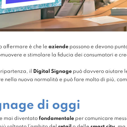
o affermare è che le
aziende
possono e devono puntar
muovere e stimolare la fiducia dei consumatori e cr
ripartenza, il
Digital Signage
può davvero aiutare le
ere nella nuova normalità e può fare molto di più, c
ignage di oggi
he mai diventato
fondamentale
per comunicare messa
più soltanto l’ambito del
retail
o delle
smart city
, ma