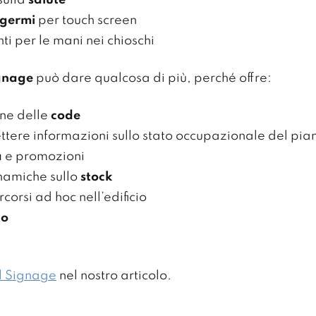
sulla
salute
 germi
per touch screen
ti per le mani nei chioschi
ignage
può dare qualcosa di più, perché offre:
ne delle
code
tere informazioni sullo stato occupazionale del pia
a
e promozioni
inamiche sullo
stock
corsi ad hoc nell’edificio
to
tal Signage
nel nostro articolo.