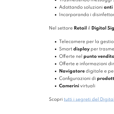
Trasmettendo messaggi 
Adottando soluzioni
anti
Incorporando i disinfettan
Nel settore
Retail
il
Digital S
Telecamere per la gestio
Smart
display
per trasmet
Offerte nel
punto vendit
Offerte e informazioni d
Navigatore
digitale e per
Configurazioni di
prodot
Camerini
virtuali
Scopri
tutti i segreti del Digi