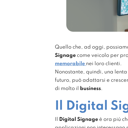
Quello che, ad oggi, possiam
Signage
come veicolo per pro
memorabile
nei loro clienti.
Nonostante, quindi, una lenta 
futuro, può adattarsi e cresc
di molto il
business
.
Il Digital S
Il
Digital Signage
è ora più c
applicazioni non interessano 